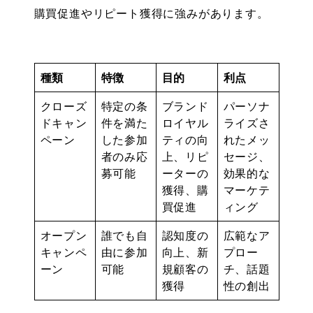
購買促進やリピート獲得に強みがあります。
種類
特徴
目的
利点
クローズ
特定の条
ブランド
パーソナ
ドキャン
件を満た
ロイヤル
ライズさ
ペーン
した参加
ティの向
れたメッ
者のみ応
上、リピ
セージ、
募可能
ーターの
効果的な
獲得、購
マーケテ
買促進
ィング
オープン
誰でも自
認知度の
広範なア
キャンペ
由に参加
向上、新
プロー
ーン
可能
規顧客の
チ、話題
獲得
性の創出