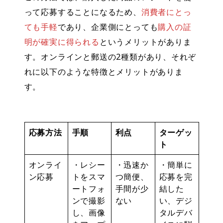
って応募することになるため、
消費者にとっ
ても手軽
であり、企業側にとっても
購入の証
明が確実に得られる
というメリットがありま
す。オンラインと郵送の2種類があり、それぞ
れに以下のような特徴とメリットがありま
す。
応募方法
手順
利点
ターゲッ
ト
オンライ
・レシー
・迅速か
・簡単に
ン応募
トをスマ
つ簡便、
応募を完
ートフォ
手間が少
結した
ンで撮影
ない
い、デジ
し、画像
タルデバ