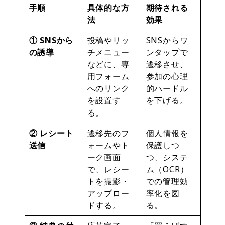
手順
具体的な方
期待される
法
効果
① SNSから
投稿やリッ
SNSからワ
の誘導
チメニュー
ンタップで
などに、専
遷移させ、
用フォーム
参加の心理
へのリンク
的ハードル
を設置す
を下げる。
る。
② レシート
遷移先のフ
個人情報を
送信
ォームやト
保護しつ
ーク画面
つ、システ
で、レシー
ム（OCR）
トを撮影・
での管理効
アップロー
率化を図
ドする。
る。