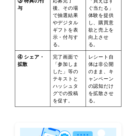
③ 特典の付
応募完了
「買えばす
与
後、その場
ぐ当たる」
で抽選結果
体験を提供
やデジタル
し、購買意
ギフトを表
欲と売上を
示・付与す
向上させ
る。
る。
④ シェア・
完了画面で
レシート自
拡散
「参加しま
体は非公開
した」等の
のまま、キ
テキストと
ャンペーン
ハッシュタ
の認知だけ
グでの投稿
を拡散させ
を促す。
る。