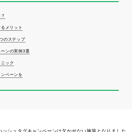
は？
するメリット
つのステップ
ーンの実例3選
クニック
ャンペーンを
のハッシュタグキャンペーンは欠かせない施策となりました。