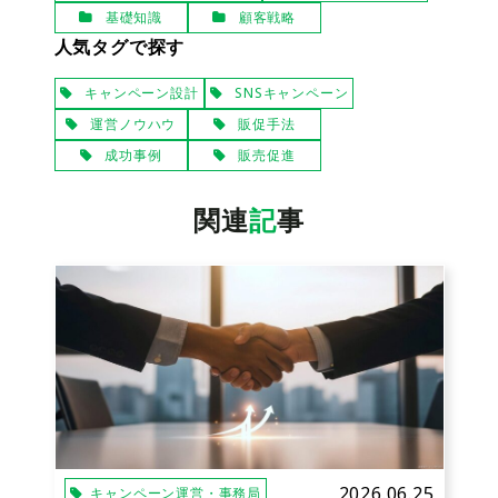
基礎知識
顧客戦略
人気タグで探す
キャンペーン設計
SNSキャンペーン
運営ノウハウ
販促手法
成功事例
販売促進
関連
記
事
2026.06.25
キャンペーン運営・事務局